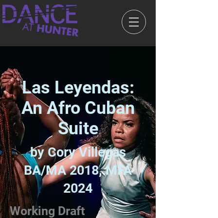
Las Leyendas:
An Afro Cuban
Suite
by Cory Villegas
BA/MA 2018, MFA
2024
Working Draft