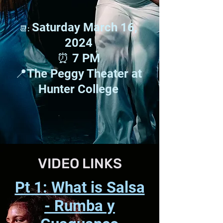
Saturday March 16,
📆:
2024
⏰ 7 PM
📍The Peggy Theater at
Hunter College
VIDEO LINKS
Pt 1: What is Salsa
- Rumba y